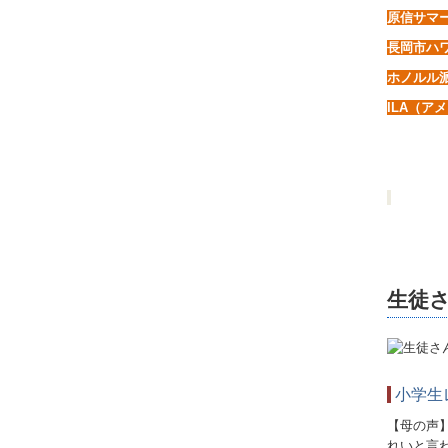
原信サマ
長岡市ハ
ホノルル
ILA（ア
生徒
小学生
【母の声
れいと言