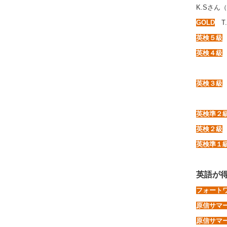
K.Sさん
GOLD
T.
英検５級
英検４級
G.Iく
英検３級
T.Iく
英検準２
英検２級
英検準１
英語が
フォート
原信サマ
原信サマ