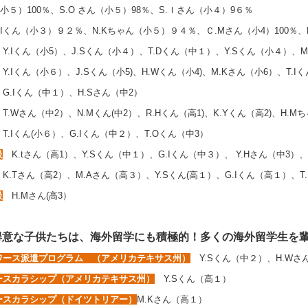
（小５）100％、S.O さん（小５）98％、S.Ｉさん（小４）9６％
Iくん（小３）９２％、N.Kちゃん（小５）９４％、Ｃ.Mさん（小4）100％、R.I
Y.Iくん（小5）、J.Sくん（小４）、T.Dくん（中１）、Y.Sくん（小４）、
Y.Iくん（小６）、J.Sくん（小5)、H.Wくん（小4)、M.Kさん（小6）、T.
ん（中１）、H.Sさん（中2）
T.Wさん（中2）、N.Mくん(中2）、R.Hくん（高1)、K.Yくん（高2)、H.
ん(小６）、G.Iくん（中２）、T.Oくん（中3）
級
K.tさん（高1）、Y.Sくん（中１）、G.Iくん（中３）、 Y.Hさん（中3）
K.Tさん（高2）、M.Aさん（高３）、Y.Sくん(高１）、G.Iくん（高１）、T.
級
H.Mさん(高3）
得意な子供たちは、海外留学にも積極的！多くの海外留学生を
ワース派遣プログラム （アメリカテキサス州）
Y.Sくん（中２）、H.Wさ
ースカラシップ（アメリカテキサス州）
Y.Sくん（高１）
ースカラシップ（ドイツトリアー）
M.Kさん（高１）