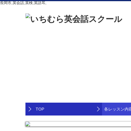
長岡市,英会話,英検,英語耳,
TOP
各レッスン内