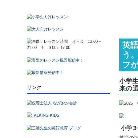
英
う
フ
小学
来の
リンク
小学３
英語の