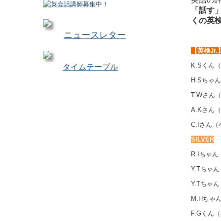
「話す
くの英
ニュースレター
【英検Jr.
K.Sくん
タイムテーブル
H.Sちゃ
T.Wさん
A.Kさん
C.Iさん（
SILVER
T
R.Iちゃ
Y.Tちゃ
Y.Tちゃ
M.Hちゃ
F.Gくん