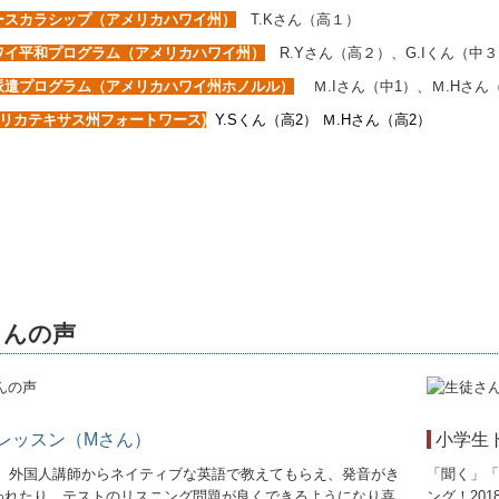
ースカラシップ（アメリカハワイ州）
T.Kさん（高１）
ワイ平和プログラム（アメリカハワイ州）
R.Yさん（高２）、G.Iくん（中３）、
派遣プログラム（アメリカハワイ州ホノルル）
Ｍ.Iさん（中1）、Ｍ.Hさん
メリカテキサス州フォートワース)
Y.Sくん（高2） Ｍ.Hさん（高2）
さんの声
レッスン（Mさん）
小学生
】 外国人講師からネイティブな英語で教えてもらえ、発音がき
「聞く」「
われたり、テストのリスニング問題が良くできるようになり喜
ング！20