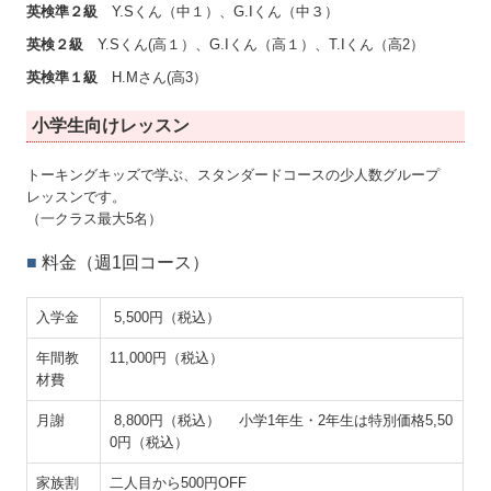
英検準２級
Y.Sくん（中１）、G.Iくん（中３）
英検２級
Y.Sくん(高１）、G.Iくん（高１）、T.Iくん（高2）
英検準１級
H.Mさん(高3）
小学生向けレッスン
トーキングキッズで学ぶ、スタンダードコースの少人数グループ
レッスンです。
（一クラス最大5名）
■
料金（週1回コース）
入学金
5,500円（税込）
年間教
11,000円（税込）
材費
月謝
8,800円（税込） 小学1年生・2年生は特別価格5,50
0円（税込）
家族割
二人目から500円OFF