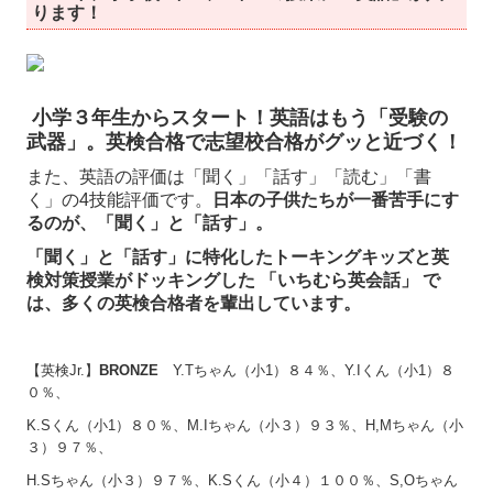
ります！
小学３年生からスタート！英語はもう「受験の
武器」。
英検合格で
志望校合格がグッと近づく！
また、英語の評価は「聞く」「話す」「読む」「書
く」の4技能評価です。
日本の子供たちが一番苦手にす
るのが、「聞く」と「話す」。
「聞く」と「話す」に特化したトーキングキッズと英
検対
策授業がドッキングした 「いちむら英会話」 で
は、多くの英検合格者を輩出しています。
【英検Jr.】
BRONZE
Y.Tちゃん（小1）８４％、Y.Iくん（小1）８
０％、
K.Sくん（小1）８０％、M.Iちゃん（小３）９３％、H,Mちゃん（小
３）９７％、
H.Sちゃん（小３）９７％、K.Sくん（小４）１００％、S,Oちゃん