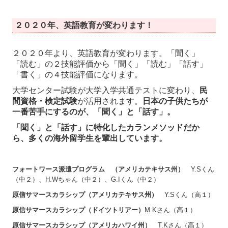
２０２０年、英語教育が変わります！
２０２０年より、英語教育が変わります。「聞く」
「読む」の２技能評価から「聞く」「読む」「話す」
「書く」の４技能評価になります。
大学センター試験が大学入学共通テストに変わり、
民
間資格・検定試験
が活用されます。
日本の子供たちが
一番苦手にするのが、「聞く」と「話す」。
「聞く」と「話す」に特化したカランメソッドだか
ら、多くの海外留学生を輩出しています。
フォートワース派遣プログラム （アメリカテキサス州）
Y.Sくん
（中２）、H.Wちゃん（中２）、G.Iくん（中２）
原信サマースカラシップ（アメリカテキサス州）
Y.Sくん（高１）
原信サマースカラシップ（ドイツトリアー）
M.Kさん（高１）
原信サマースカラシップ（アメリカハワイ州）
T.Kさん（高１）