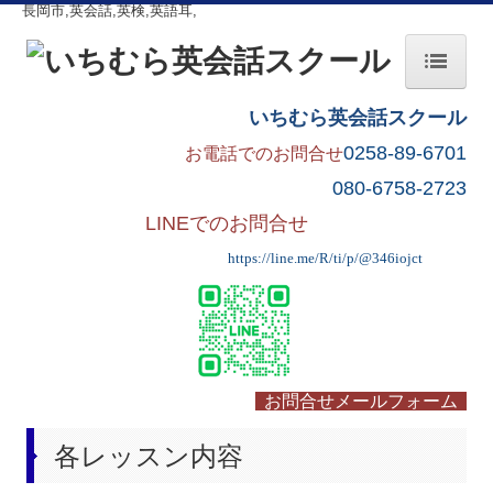
長岡市,英会話,英検,英語耳,
TOP
いちむら英会話スクール
0258-89-6701
お電話でのお問合せ
各レッスン内容
080-6758-2723
生徒さんの声
LINEでのお問合せ
会社概要・ご入学手続き
https://line.me/R/ti/p/@346iojct
お問合せ
お問合せメールフォーム
各レッスン内容